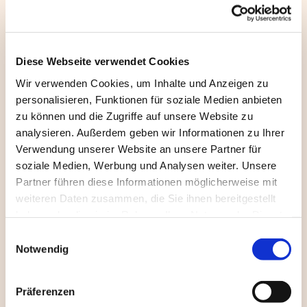
Organist Jakobi- und St. Johanniskirche
0521 9159222

Klaus-Dieter Menke
Diese Webseite verwendet Cookies
Posaunenchor
Wir verwenden Cookies, um Inhalte und Anzeigen zu
05221 75609

personalisieren, Funktionen für soziale Medien anbieten
zu können und die Zugriffe auf unsere Website zu
Jonas Niehaus
analysieren. Außerdem geben wir Informationen zu Ihrer
Junge Posaunen
Verwendung unserer Website an unsere Partner für
jonas.niehaus@ewe.net

soziale Medien, Werbung und Analysen weiter. Unsere
Partner führen diese Informationen möglicherweise mit
Florian Rasch
weiteren Daten zusammen, die Sie ihnen bereitgestellt
Chorleitung Con Anima
haben oder die sie im Rahmen Ihrer Nutzung der Dienste
florasch@gmx.de

gesammelt haben.
Einwilligungsauswahl
Notwendig
KÜSTER*INNEN
Präferenzen